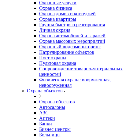
Охранные услуги
Охрана бизнеса
Охрана домов и коттеджей
Охрана квартиры
Группа быстрого реагирования
Личная охрана
Охрана автомобилей и гаражей
Охрана массовых мероприятий
Охранный видеомониторинг
Патрулирование объектов
Пост охраны
Пультовая охрана
Сопровождение товарно-материальных
ценностей
Физическая охрана: вооруженная,
невооруженная
Охрана объектов
Охрана объектов
Автосалоны
АЗС
Аптеки
Банки
Бизнес-центры
Больницы