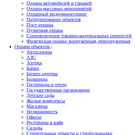
Охрана автомобилей и гаражей
Охрана массовых мероприятий
Охранный видеомониторинг
Патрулирование объектов
Пост охраны
Пультовая охрана
Сопровождение товарно-материальных ценностей
Физическая охрана: вооруженная, невооруженная
Охрана объектов
Автосалоны
АЗС
Аптеки
Банки
Бизнес-центры
Больницы
Гостиницы и отели
Государственные организации
Детские сады
Жилые комплексы
Магазины
Недвижимость
Офисы
Рестораны и кафе
Склады
Строительные объекты и стройплощадки