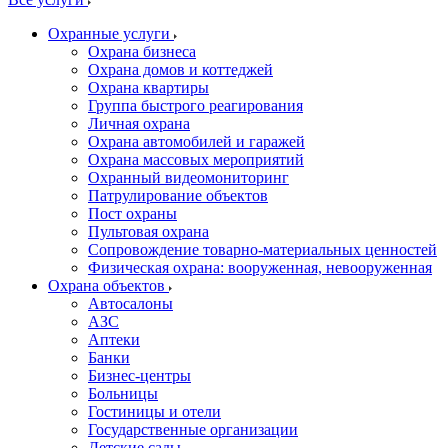
Охранные услуги
Охрана бизнеса
Охрана домов и коттеджей
Охрана квартиры
Группа быстрого реагирования
Личная охрана
Охрана автомобилей и гаражей
Охрана массовых мероприятий
Охранный видеомониторинг
Патрулирование объектов
Пост охраны
Пультовая охрана
Сопровождение товарно-материальных ценностей
Физическая охрана: вооруженная, невооруженная
Охрана объектов
Автосалоны
АЗС
Аптеки
Банки
Бизнес-центры
Больницы
Гостиницы и отели
Государственные организации
Детские сады