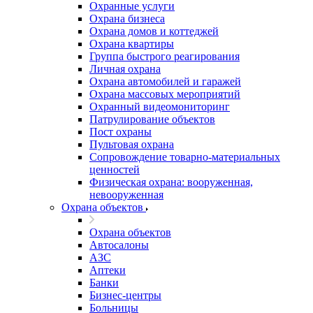
Охранные услуги
Охрана бизнеса
Охрана домов и коттеджей
Охрана квартиры
Группа быстрого реагирования
Личная охрана
Охрана автомобилей и гаражей
Охрана массовых мероприятий
Охранный видеомониторинг
Патрулирование объектов
Пост охраны
Пультовая охрана
Сопровождение товарно-материальных
ценностей
Физическая охрана: вооруженная,
невооруженная
Охрана объектов
Охрана объектов
Автосалоны
АЗС
Аптеки
Банки
Бизнес-центры
Больницы