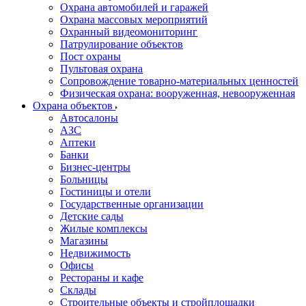
Охрана автомобилей и гаражей
Охрана массовых мероприятий
Охранный видеомониторинг
Патрулирование объектов
Пост охраны
Пультовая охрана
Сопровождение товарно-материальных ценностей
Физическая охрана: вооруженная, невооруженная
Охрана объектов
Автосалоны
АЗС
Аптеки
Банки
Бизнес-центры
Больницы
Гостиницы и отели
Государственные организации
Детские сады
Жилые комплексы
Магазины
Недвижимость
Офисы
Рестораны и кафе
Склады
Строительные объекты и стройплощадки