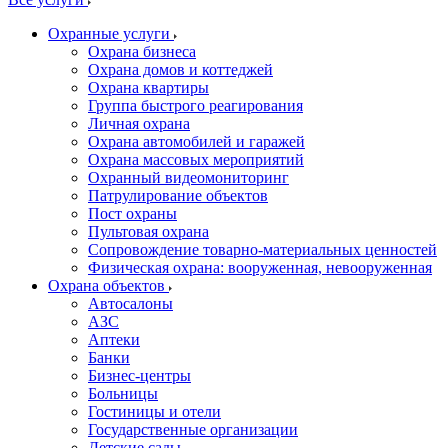
Охранные услуги
Охрана бизнеса
Охрана домов и коттеджей
Охрана квартиры
Группа быстрого реагирования
Личная охрана
Охрана автомобилей и гаражей
Охрана массовых мероприятий
Охранный видеомониторинг
Патрулирование объектов
Пост охраны
Пультовая охрана
Сопровождение товарно-материальных ценностей
Физическая охрана: вооруженная, невооруженная
Охрана объектов
Автосалоны
АЗС
Аптеки
Банки
Бизнес-центры
Больницы
Гостиницы и отели
Государственные организации
Детские сады