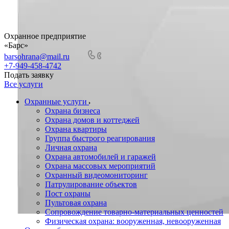
Охранное предприятие
«Барс»
barsohrana@mail.ru
+7-949-458-4742
Подать заявку
Все услуги
Охранные услуги
Охрана бизнеса
Охрана домов и коттеджей
Охрана квартиры
Группа быстрого реагирования
Личная охрана
Охрана автомобилей и гаражей
Охрана массовых мероприятий
Охранный видеомониторинг
Патрулирование объектов
Пост охраны
Пультовая охрана
Сопровождение товарно-материальных ценностей
Физическая охрана: вооруженная, невооруженная