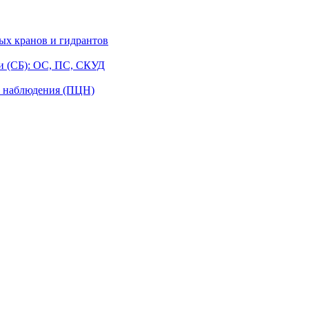
ых кранов и гидрантов
и (СБ): ОС, ПС, СКУД
о наблюдения (ПЦН)