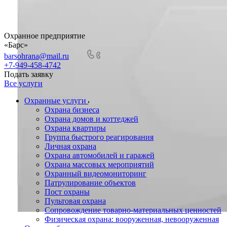
Охранное предприятие
«Барс»
barsohrana@mail.ru
+7-949-458-4742
Подать заявку
Все услуги
Охранные услуги
Охрана бизнеса
Охрана домов и коттеджей
Охрана квартиры
Группа быстрого реагирования
Личная охрана
Охрана автомобилей и гаражей
Охрана массовых мероприятий
Охранный видеомониторинг
Патрулирование объектов
Пост охраны
Пультовая охрана
Сопровождение товарно-материальных ценностей
Физическая охрана: вооруженная, невооруженная