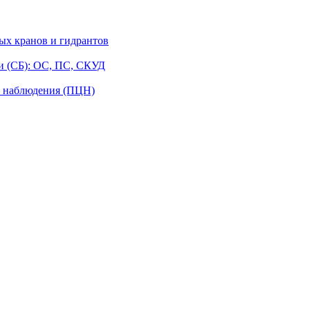
ых кранов и гидрантов
и (СБ): ОС, ПС, СКУД
о наблюдения (ПЦН)