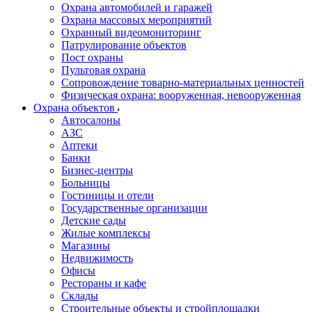
Охрана автомобилей и гаражей
Охрана массовых мероприятий
Охранный видеомониторинг
Патрулирование объектов
Пост охраны
Пультовая охрана
Сопровождение товарно-материальных ценностей
Физическая охрана: вооруженная, невооруженная
Охрана объектов
Автосалоны
АЗС
Аптеки
Банки
Бизнес-центры
Больницы
Гостиницы и отели
Государственные организации
Детские сады
Жилые комплексы
Магазины
Недвижимость
Офисы
Рестораны и кафе
Склады
Строительные объекты и стройплощадки