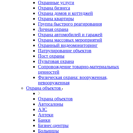
Охранные услуги
Охрана бизнеса
Охрана домов и коттеджей
Охрана квартиры
Группа быстрого реагирования
Личная охрана
Охрана автомобилей и гаражей
Охрана массовых мероприятий
Охранный видеомониторинг
Патрулирование объектов
Пост охраны
Пультовая охрана
Сопровождение товарно-материальных
ценностей
Физическая охрана: вооруженная,
невооруженная
Охрана объектов
Охрана объектов
Автосалоны
АЗС
Аптеки
Банки
Бизнес-центры
Больницы