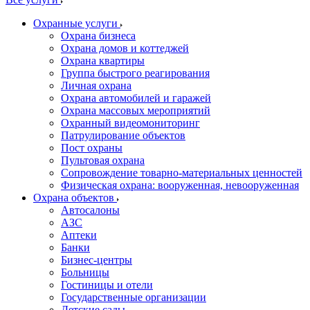
Охранные услуги
Охрана бизнеса
Охрана домов и коттеджей
Охрана квартиры
Группа быстрого реагирования
Личная охрана
Охрана автомобилей и гаражей
Охрана массовых мероприятий
Охранный видеомониторинг
Патрулирование объектов
Пост охраны
Пультовая охрана
Сопровождение товарно-материальных ценностей
Физическая охрана: вооруженная, невооруженная
Охрана объектов
Автосалоны
АЗС
Аптеки
Банки
Бизнес-центры
Больницы
Гостиницы и отели
Государственные организации
Детские сады