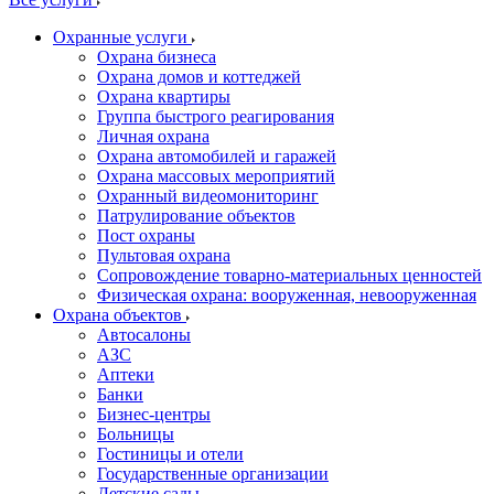
Охранные услуги
Охрана бизнеса
Охрана домов и коттеджей
Охрана квартиры
Группа быстрого реагирования
Личная охрана
Охрана автомобилей и гаражей
Охрана массовых мероприятий
Охранный видеомониторинг
Патрулирование объектов
Пост охраны
Пультовая охрана
Сопровождение товарно-материальных ценностей
Физическая охрана: вооруженная, невооруженная
Охрана объектов
Автосалоны
АЗС
Аптеки
Банки
Бизнес-центры
Больницы
Гостиницы и отели
Государственные организации
Детские сады