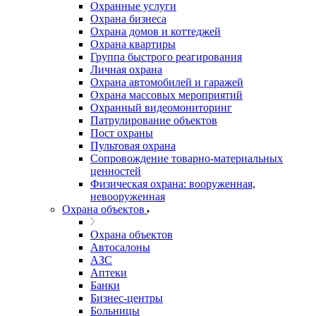
Охранные услуги
Охрана бизнеса
Охрана домов и коттеджей
Охрана квартиры
Группа быстрого реагирования
Личная охрана
Охрана автомобилей и гаражей
Охрана массовых мероприятий
Охранный видеомониторинг
Патрулирование объектов
Пост охраны
Пультовая охрана
Сопровождение товарно-материальных
ценностей
Физическая охрана: вооруженная,
невооруженная
Охрана объектов
Охрана объектов
Автосалоны
АЗС
Аптеки
Банки
Бизнес-центры
Больницы