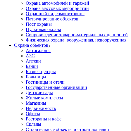
Охрана автомобилей и гаражей
Охрана массовых мероприятий
Охранный видеомониторинг
Патрулирование объектов
Пост охраны
Пультовая охрана
Сопровождение товарно-материальных ценностей
Физическая охрана: вооруженная, невооруженная
Охрана объектов
Автосалоны
АЗС
Аптеки
Банки
Бизнес-центры
Больницы
Гостиницы и отели
Государственные организации
Детские сады
Жилые комплексы
Магазины
Недвижимость
Офисы
Рестораны и кафе
Склады
Строительные объекты и стройплощадки