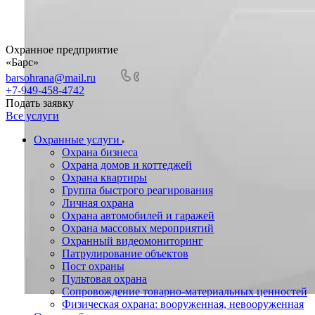
Охранное предприятие
«Барс»
barsohrana@mail.ru
+7-949-458-4742
Подать заявку
Все услуги
Охранные услуги
Охрана бизнеса
Охрана домов и коттеджей
Охрана квартиры
Группа быстрого реагирования
Личная охрана
Охрана автомобилей и гаражей
Охрана массовых мероприятий
Охранный видеомониторинг
Патрулирование объектов
Пост охраны
Пультовая охрана
Сопровождение товарно-материальных ценностей
Физическая охрана: вооруженная, невооруженная