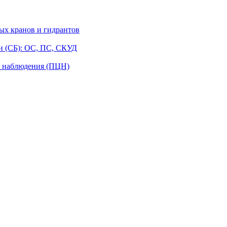
ых кранов и гидрантов
и (СБ): ОС, ПС, СКУД
о наблюдения (ПЦН)