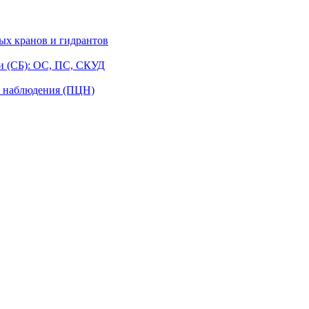
ых кранов и гидрантов
и (СБ): ОС, ПС, СКУД
о наблюдения (ПЦН)