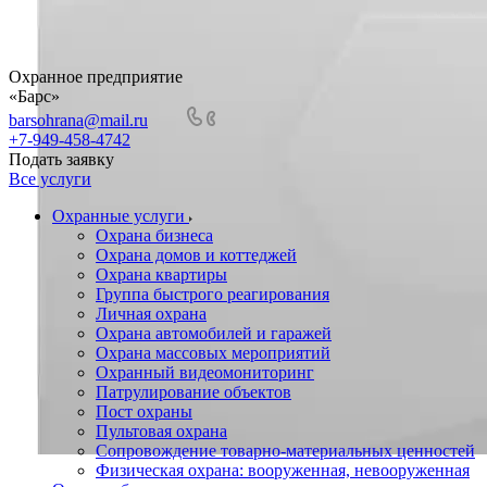
Охранное предприятие
«Барс»
barsohrana@mail.ru
+7-949-458-4742
Подать заявку
Все услуги
Охранные услуги
Охрана бизнеса
Охрана домов и коттеджей
Охрана квартиры
Группа быстрого реагирования
Личная охрана
Охрана автомобилей и гаражей
Охрана массовых мероприятий
Охранный видеомониторинг
Патрулирование объектов
Пост охраны
Пультовая охрана
Сопровождение товарно-материальных ценностей
Физическая охрана: вооруженная, невооруженная