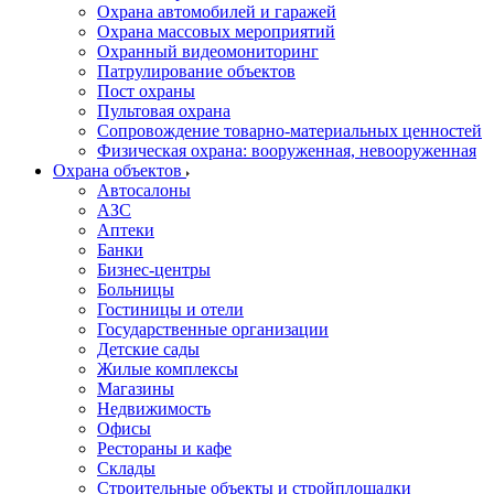
Охрана автомобилей и гаражей
Охрана массовых мероприятий
Охранный видеомониторинг
Патрулирование объектов
Пост охраны
Пультовая охрана
Сопровождение товарно-материальных ценностей
Физическая охрана: вооруженная, невооруженная
Охрана объектов
Автосалоны
АЗС
Аптеки
Банки
Бизнес-центры
Больницы
Гостиницы и отели
Государственные организации
Детские сады
Жилые комплексы
Магазины
Недвижимость
Офисы
Рестораны и кафе
Склады
Строительные объекты и стройплощадки