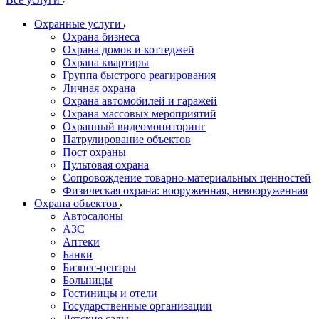
Охранные услуги
Охрана бизнеса
Охрана домов и коттеджей
Охрана квартиры
Группа быстрого реагирования
Личная охрана
Охрана автомобилей и гаражей
Охрана массовых мероприятий
Охранный видеомониторинг
Патрулирование объектов
Пост охраны
Пультовая охрана
Сопровождение товарно-материальных ценностей
Физическая охрана: вооруженная, невооруженная
Охрана объектов
Автосалоны
АЗС
Аптеки
Банки
Бизнес-центры
Больницы
Гостиницы и отели
Государственные организации
Детские сады