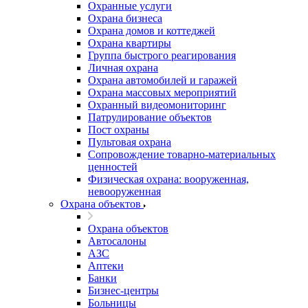
Охранные услуги
Охрана бизнеса
Охрана домов и коттеджей
Охрана квартиры
Группа быстрого реагирования
Личная охрана
Охрана автомобилей и гаражей
Охрана массовых мероприятий
Охранный видеомониторинг
Патрулирование объектов
Пост охраны
Пультовая охрана
Сопровождение товарно-материальных
ценностей
Физическая охрана: вооруженная,
невооруженная
Охрана объектов
Охрана объектов
Автосалоны
АЗС
Аптеки
Банки
Бизнес-центры
Больницы