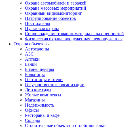
Охрана автомобилей и гаражей
Охрана массовых мероприятий
Охранный видеомониторинг
Патрулирование объектов
Пост охраны
Пультовая охрана
Сопровождение товарно-материальных ценностей
Физическая охрана: вооруженная, невооруженная
Охрана объектов
Автосалоны
АЗС
Аптеки
Банки
Бизнес-центры
Больницы
Гостиницы и отели
Государственные организации
Детские сады
Жилые комплексы
Магазины
Недвижимость
Офисы
Рестораны и кафе
Склады
Строительные объекты и стройплощадки