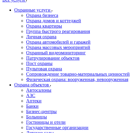
Охранные услуги
Охрана бизнеса
Охрана домов и коттеджей
Охрана квартиры
Группа быстрого реагирования
Личная охрана
Охрана автомобилей и гаражей
Охрана массовых мероприятий
Охранный видеомониторинг
Патрулирование объектов
Пост охраны
Пультовая охрана
Сопровождение товарно-материальных ценностей
Физическая охрана: вооруженная, невооруженная
Охрана объектов
Автосалоны
АЗС
Аптеки
Банки
Бизнес-центры
Больницы
Гостиницы и отели
Государственные организации
Детские сады