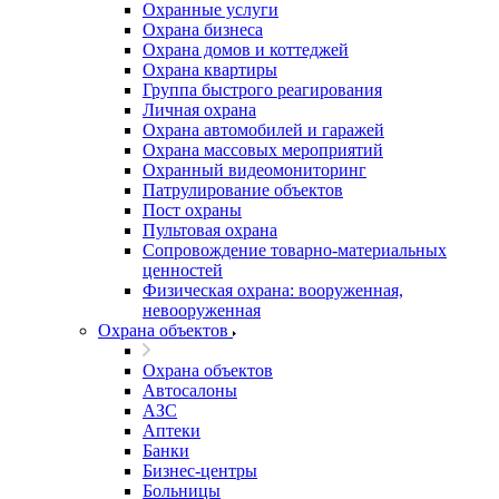
Охранные услуги
Охрана бизнеса
Охрана домов и коттеджей
Охрана квартиры
Группа быстрого реагирования
Личная охрана
Охрана автомобилей и гаражей
Охрана массовых мероприятий
Охранный видеомониторинг
Патрулирование объектов
Пост охраны
Пультовая охрана
Сопровождение товарно-материальных
ценностей
Физическая охрана: вооруженная,
невооруженная
Охрана объектов
Охрана объектов
Автосалоны
АЗС
Аптеки
Банки
Бизнес-центры
Больницы